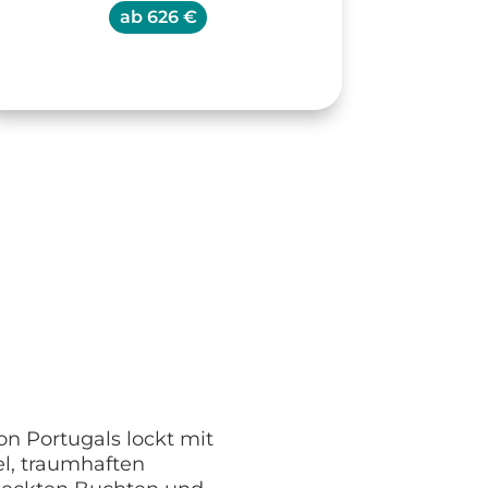
ab
626 €
on Portugals lockt mit
, traumhaften