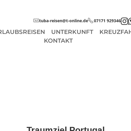
tuba-reisen@t-online.de
07171 929346
RLAUBSREISEN
UNTERKUNFT
KREUZFA
KONTAKT
Traumziel Portugal