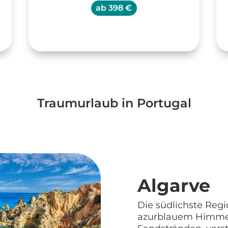
ab
398 €
Traumurlaub in Portugal
Algarve
Die südlichste Regi
azurblauem Himmel